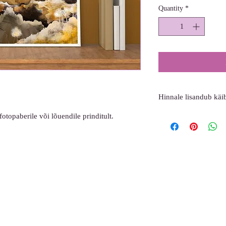
Quantity
*
Hinnale lisandub kä
fotopaberile või lõuendile prinditult.
Arve saadetakse Teie e-