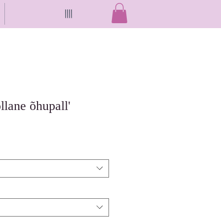
||||
llane õhupall'