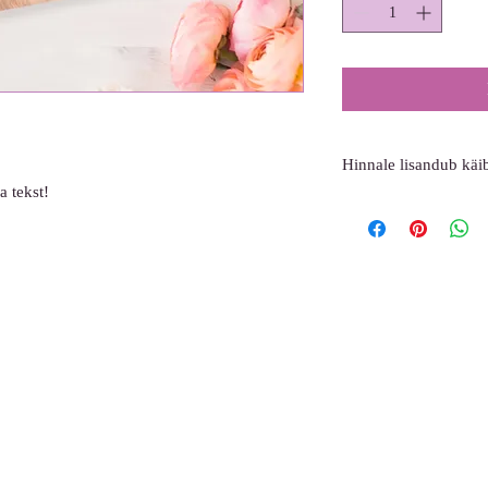
Hinnale lisandub kä
 tekst!
Arve saadetakse Teie e-