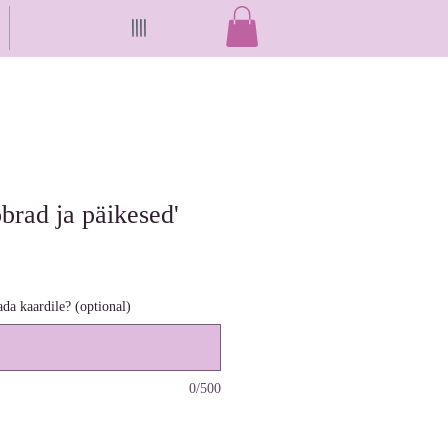
||||
õbrad ja päikesed'
ada kaardile? (optional)
0/500