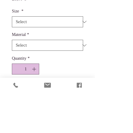
Size
*
Material
*
Quantity
*
Lisa ostukorvi
Pilti on võimalik saada fotokapale,
fotopaberile või lõuendile prinditult.
Suuruses A4 või A3