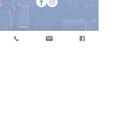
renelyart@gmail.com
Eesti