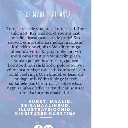
TERE MUHE TEGELANE!
Tore, et sa selle saidi otsa komistasid. Tere
tulemast! Kas teadsid, et rõõmu saab
maalida igasuguste asjade peale? Kas
soovid, et ma sulle ka midagi maaliksin?
Kui tekkis huvi, siis võid siit minuga
ühendust võtta. Kirjuta mulle kiri või
mõni oma unistus..või tulevikuplaan.
Kuulan ja loen hea meelega ja teen
koostööd. Kui siiski kohe pole soovi või
võimalust midagi osta, siis kohmerda siin
saidil veel ringi. Olen kindel, et leiad siit
midagi, mis kõditab hinge ja teeb
südamele pai. Ole armas ja lahke edasi,
nagu sa juba oledki...ja naudi elu, sest see
on ikka hirmus imalalt hea.
Kunst, maalid,
seinamaalingud,
illustratsioonid,
kingitused kunstiga